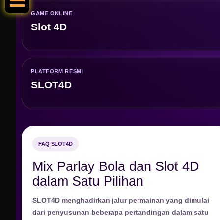
Liga Populer
GAME ONLINE
Slot 4D
PLATFORM RESMI
SLOT4D
FAQ SLOT4D
Mix Parlay Bola dan Slot 4D
dalam Satu Pilihan