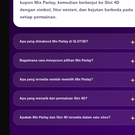
SLOT4D menghadirkan jalur permainan yang dimulai
dari penyusunan beberapa pertandingan dalam satu
kupon Mix Parlay, kemudian berlanjut ke Slot 4D
dengan simbol, fitur misteri, dan kejutan berbeda pada
setiap permainan.
Apa yang dimaksud Mix Parlay di SLOT4D?
Bagaimana cara menyusun pilihan Mix Parlay?
Apa yang tersedia setelah memilih Mix Parlay?
Apa yang menarik dari permainan Slot 4D?