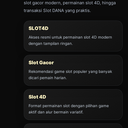
Temukan berbagai istilah populer yang sering
dicari pemain saat mencari akses SLOT4D, link
slot gacor modern, permainan slot 4D, hingga
transaksi Slot DANA yang praktis.
SLOT4D
Akses resmi untuk permainan slot 4D modern
dengan tampilan ringan.
Slot Gacor
Rekomendasi game slot populer yang banyak
dicari pemain harian.
Slot 4D
Format permainan slot dengan pilihan game