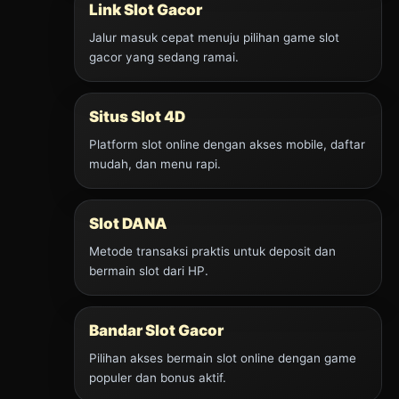
aktif dan alur bermain variatif.
Link Slot Gacor
Jalur masuk cepat menuju pilihan game slot
gacor yang sedang ramai.
Situs Slot 4D
Platform slot online dengan akses mobile, daftar
mudah, dan menu rapi.
Slot DANA
Metode transaksi praktis untuk deposit dan
bermain slot dari HP.