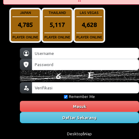
TOGEL
SLOT
LIVE CASINO
SPORT
ARCADE
SABU
PILIH SERVER DI BAWAH UNTUK BERPINDAH S
!!
JAPAN
THAILAND
LAS VEGAS
4,785
5,117
4,628
PLAYER ONLINE
PLAYER ONLINE
PLAYER ONLINE
Remember Me
Masuk