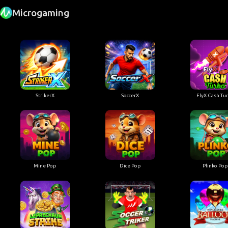
Daftar Sekarang
Desktop
Wap
Microgaming
StrikerX
SoccerX
FlyX Cash Tu
Mine Pop
Dice Pop
Plinko Po